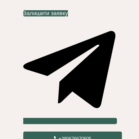
Залишити заявку
+380676670505