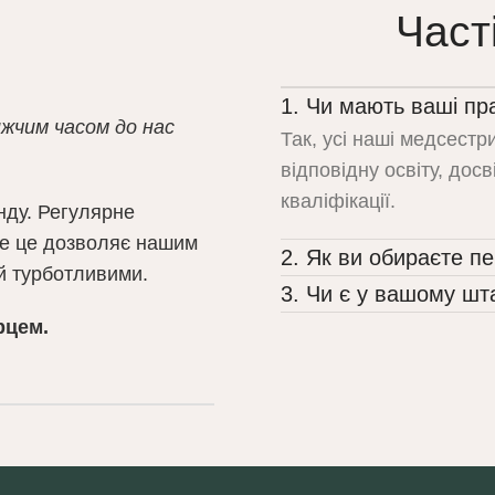
Част
1. Чи мають ваші пр
жчим часом до нас
Так, усі наші медсестри
відповідну освіту, дос
кваліфікації.
анду. Регулярне
се це дозволяє нашим
2. Як ви обираєте п
й турботливими.
3. Чи є у вашому шта
рцем.