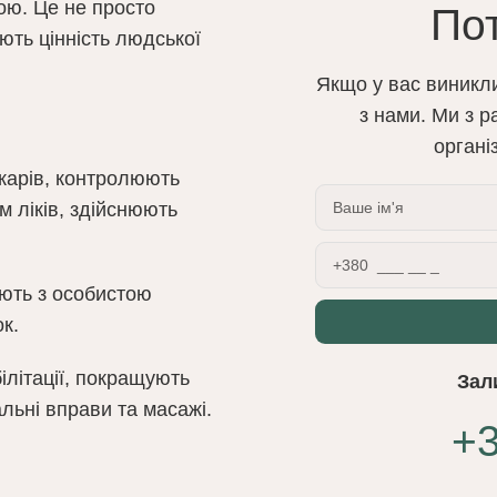
ю. Це не просто
По
ють цінність людської
Якщо у вас виникли
з нами. Ми з 
органі
карів, контролюють
м ліків, здійснюють
ють з особистою
к.
літації, покращують
Зал
альні вправи та масажі.
+3