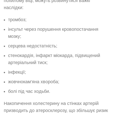
похилому віці, можуть розвинутися важкі
наслідки:
тромбоз;
інсульт через порушення кровопостачання
мозку;
серцева недостатність;
стенокардія, інфаркт міокарда, підвищений
артеріальний тиск;
інфекції;
жовчнокам’яна хвороба;
болі під час ходьби.
Накопичення холестерину на стінках артерій
призводить до атеросклерозу, що збільшує ризик