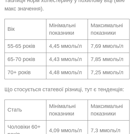
Таблиця норм холестерину у похилому віці (мін/
макс значення).
Мінімальні
Максимальні
Вік
показники
показники
55-65 років
4,45 ммоль/л
7,69 ммоль/л
65-70 років
4,43 ммоль/л
7,85 ммоль/л
70+ років
4,48 ммоль/л
7,25 ммоль/л
Що стосується статевої різниці, тут є тенденція:
Мінімальні
Максимальні
Стать
показники
показники
Чоловіки 60+
4,09 ммоль/л
7,3 ммоль/л