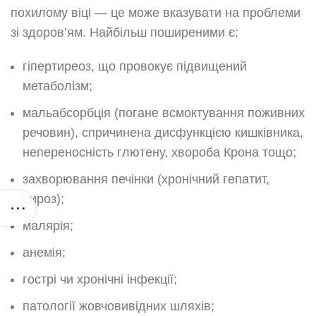
похилому віці — це може вказувати на проблеми
зі здоров’ям. Найбільш поширеними є:
гіпертиреоз, що провокує підвищений
метаболізм;
мальабсорбція (погане всмоктування поживних
речовин), спричинена дисфункцією кишківника,
непереносність глютену, хвороба Крона тощо;
захворювання печінки (хронічний гепатит,
цироз);
малярія;
анемія;
гострі чи хронічні інфекції;
патології жовчовивідних шляхів;