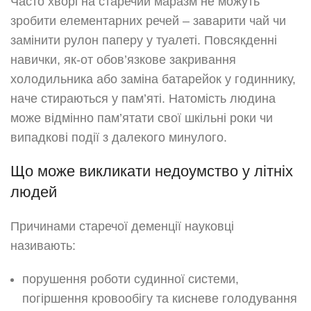
Часто хворі на старечий маразм не можуть
зробити елементарних речей – заварити чай чи
замінити рулон паперу у туалеті. Повсякденні
навички, як-от обов’язкове закривання
холодильника або заміна батарейок у годиннику,
наче стираються у пам’яті. Натомість людина
може відмінно пам’ятати свої шкільні роки чи
випадкові події з далекого минулого.
Що може викликати недоумство у літніх
людей
Причинами старечої деменції науковці
називають:
порушення роботи судинної системи,
погіршення кровообігу та кисневе голодування