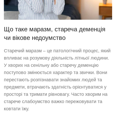
Що таке маразм, стареча деменція
чи вікове недоумство
Старечий маразм – це патологічний процес, який
впливає на розумову діяльність літньої людини.
У хворих на сенільну або старечу деменцію
поступово змінюється характер та звички. Вони
перестають розпізнавати знайомих людей та
предмети, втрачають здатність орієнтуватися у
просторі та тримати рівновагу. Часто хворим на
старече слабоумство важко пережовувати та
ковтати їжу.