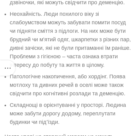
дзвіночки, які можуть свідчити про деменцію.
Неохайність. Люди похилого віку зі
слабоумством можуть забувати помити посуд
чи підняти сміття з підлоги. На них може бути
брудний чи м’ятий одяг, шкарпетки з різних пар,
дивні зачіски, які не були притаманні їм раніше.
Проблеми з гігієною – часта ознака втрати
інтересу до побуту та життя в цілому.
Патологічне накопичення, або хордінг. Поява
мотлоху та дивних речей в оселі може також
свідчити про когнітивні розлади та деменцію.
Складнощі в орієнтуванні у просторі. Людина
може забути дорогу додому, переплутати
будинки чи під’їзди.