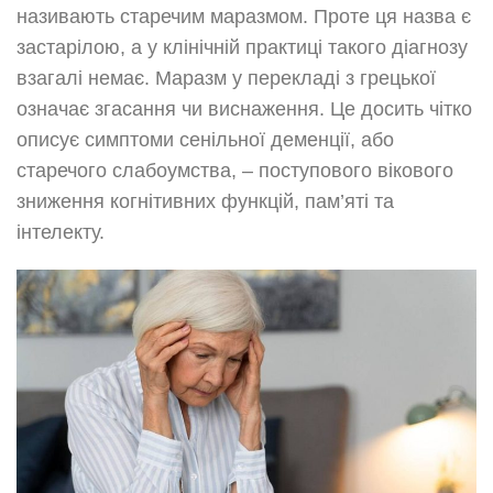
називають старечим маразмом. Проте ця назва є
застарілою, а у клінічній практиці такого діагнозу
взагалі немає. Маразм у перекладі з грецької
означає згасання чи виснаження. Це досить чітко
описує симптоми сенільної деменції, або
старечого слабоумства, – поступового вікового
зниження когнітивних функцій, пам’яті та
інтелекту.