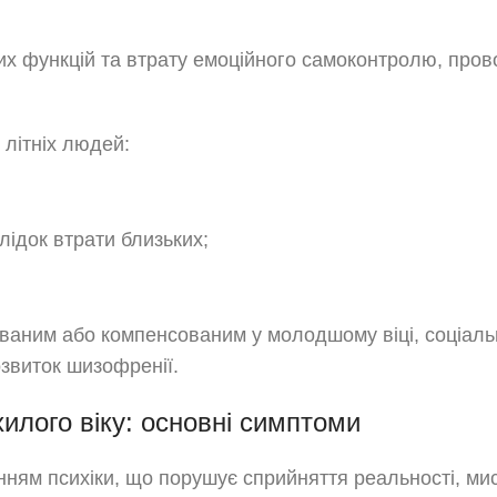
х функцій та втрату емоційного самоконтролю, пров
літніх людей:
лідок втрати близьких;
ваним або компенсованим у молодшому віці, соціаль
звиток шизофренії.
илого віку: основні симптоми
нням психіки, що порушує сприйняття реальності, ми