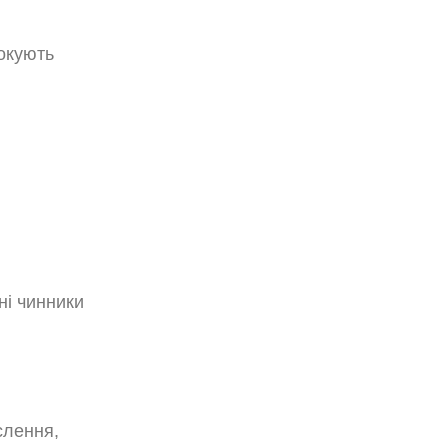
окують
ні чинники
слення,