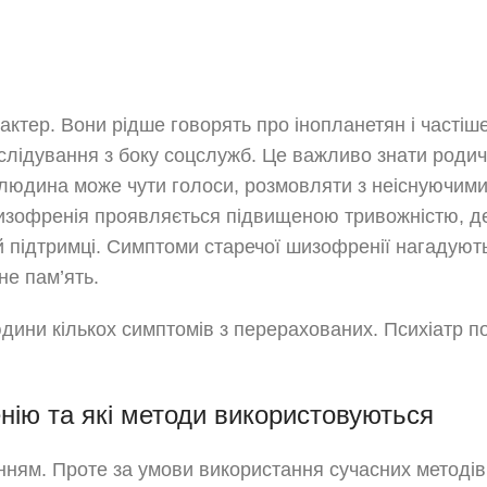
актер. Вони рідше говорять про інопланетян і частіш
слідування з боку соцслужб. Це важливо знати роди
я людина може чути голоси, розмовляти з неіснуючим
 шизофренія проявляється підвищеною тривожністю, д
й підтримці. Симптоми старечої шизофренії нагадуют
е пам’ять.
людини кількох симптомів з перерахованих. Психіатр п
нію та які методи використовуються
нням. Проте за умови використання сучасних методів