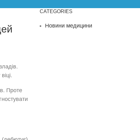
CATEGORIES
Новини медицини
дей
зладів.
віці.
ів. Проте
агностувати
 (дебютує)