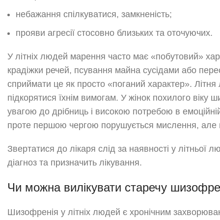
небажання спілкуватися, замкненість;
прояви агресії стосовно близьких та оточуючих.
У літніх людей марення часто має «побутовий» хар
крадіжки речей, псування майна сусідами або пере
сприймати це як просто «поганий характер». Літн
підкорятися їхнім вимогам. У жінок похилого віку
увагою до дрібниць і високою потребою в емоційні
проте першою чергою порушується мислення, але н
Звертатися до лікаря слід за наявності у літньої 
діагноз та призначить лікування.
Чи можна вилікувати старечу шизофре
Шизофренія у літніх людей є хронічним захворюва