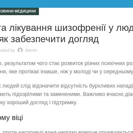
НОВИНИ МЕДИЦИНИ
та лікування шизофренії у лю
 як забезпечити догляд
osted by
Admin
 результатом чого стає розвиток різних психічних ро
 яке протікає інакше, ніж у молоді чи у середньому 
 людей слід відзначити відсутність бурхливих напад
тають підозрілими та замкненими. Важливо вчасно ді
ку хороший догляд і підтримку.
му віці
проте насправді вона нерідко вперше проявляється