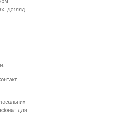
аном
ах. Догляд
и.
онтакт,
олосальних
нсіонат для