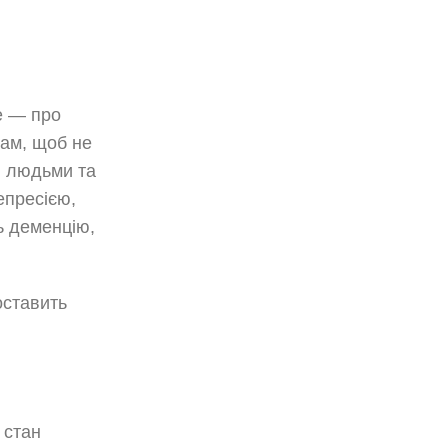
е — про
чам, щоб не
и людьми та
епресією,
ь деменцію,
оставить
 стан