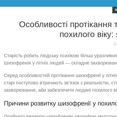
Особливості протікання 
похилого віку:
P
Старість робить людську психікою більш уразливою,
Шизофренія у літніх людей — складне захворювання,
Серед особливостей протікання шизофренії у літніх
старі поступово втрачають зв’язок з реальністю, с
захворювання, аби забезпечити людині похилого ві
Причини розвитку шизофренії у похило
Прийнято вважати шизофренію хворобою молодих, 