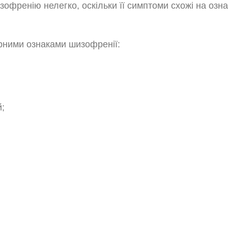
зофренію нелегко, оскільки її симптоми схожі на озн
рними ознаками шизофренії:
й;