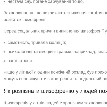
нестача сну, погане харчування тощо.
Захворювання, що викликають зниження когнітивни
розвиток шизофренії.
Серед соціальних причин виникнення шизофренії у 
самотність, тривала ізоляція;
психологічні та емоційні травми, наприклад, внас
часті стреси.
Якщо у літньої людини психічний розлад був прихо
можуть спровокувати загострення та подальший ро
Як розпізнати шизофренію у людей пох
Шизофренія у літніх людей є хронічним захворюва