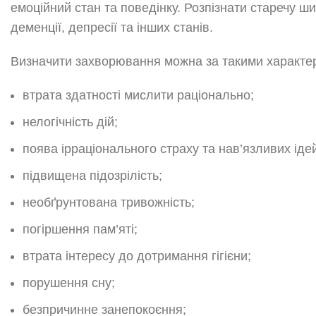
емоційний стан та поведінку. Розпізнати старечу ши
деменції, депресії та інших станів.
Визначити захворювання можна за такими характе
втрата здатності мислити раціонально;
нелогічність дій;
поява ірраціонального страху та нав’язливих іде
підвищена підозрілість;
необґрунтована тривожність;
погіршення пам’яті;
втрата інтересу до дотримання гігієни;
порушення сну;
безпричинне занепокоєння;