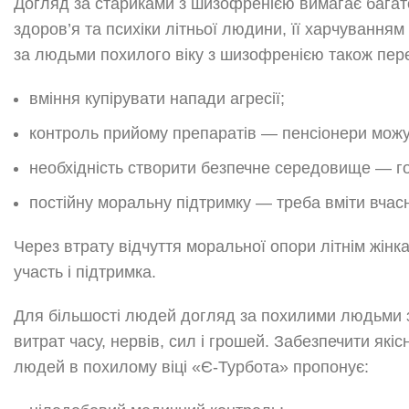
Догляд за стариками з шизофренією вимагає багато
здоров’я та психіки літньої людини, її харчування
за людьми похилого віку з шизофренією також пер
вміння купірувати напади агресії;
контроль прийому препаратів — пенсіонери можу
необхідність створити безпечне середовище — го
постійну моральну підтримку — треба вміти вчасн
Через втрату відчуття моральної опори літнім жінка
участь і підтримка.
Для більшості людей догляд за похилими людьми 
витрат часу, нервів, сил і грошей. Забезпечити як
людей в похилому віці «Є-Турбота» пропонує: