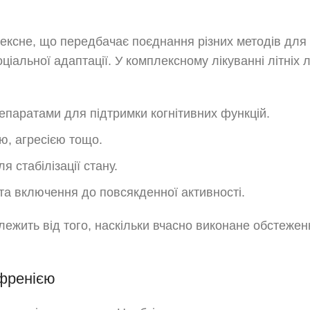
ексне, що передбачає поєднання різних методів для с
оціальної адаптації. У комплексному лікуванні літніх
епаратами для підтримки когнітивних функцій.
ю, агресією тощо.
я стабілізації стану.
та включення до повсякденної активності.
алежить від того, наскільки вчасно виконане обстежен
офренією