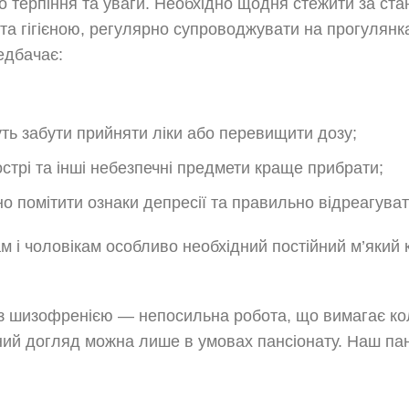
 терпіння та уваги. Необхідно щодня стежити за ст
м та гігієною, регулярно супроводжувати на прогулянк
едбачає:
ть забути прийняти ліки або перевищити дозу;
стрі та інші небезпечні предмети краще прибрати;
о помітити ознаки депресії та правильно відреагуват
м і чоловікам особливо необхідний постійний м’який к
з шизофренією — непосильна робота, що вимагає к
існий догляд можна лише в умовах пансіонату. Наш па